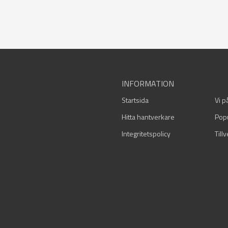
INFORMATION
Startsida
Vi p
Hitta hantverkare
Pop
Integritetspolicy
Till