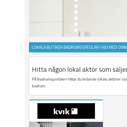
LOKALA BUTIKER BADRUMSSPEGLAR I HJO MED OMN
Hitta någon lokal aktör som sälj
På Badrumsportalen hittar du ledande lokala aktörer som
badrum.