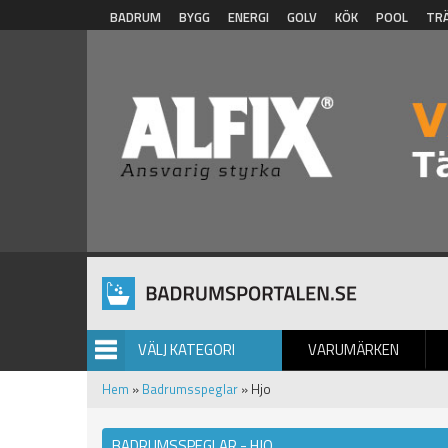
Hoppa till huvudinnehåll
BADRUM
BYGG
ENERGI
GOLV
KÖK
POOL
TR
VÄLJ KATEGORI
VARUMÄRKEN
BILDGALLERI
Hem
»
Badrumsspeglar
» Hjo
BADRUMSSPEGLAR - HJO