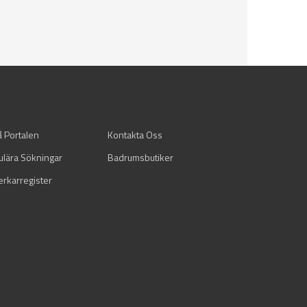
å Portalen
Kontakta Oss
ulära Sökningar
Badrumsbutiker
verkarregister