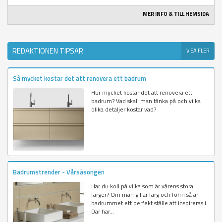
MER INFO & TILL HEMSIDA
REDAKTIONEN TIPSAR
VISA FLER
Så mycket kostar det att renovera ett badrum
Hur mycket kostar det att renovera ett
badrum? Vad skall man tänka på och vilka
olika detaljer kostar vad?
Badrumstrender - Vårsäsongen
Har du koll på vilka som är vårens stora
färger? Om man gillar färg och form så är
badrummet ett perfekt ställe att inspireras i.
Där har...