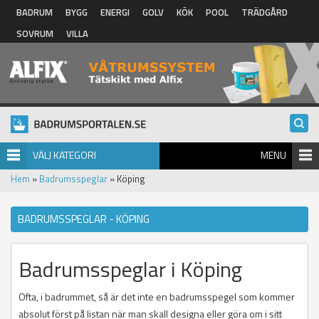
Hoppa till huvudinnehåll
BADRUM
BYGG
ENERGI
GOLV
KÖK
POOL
TRÄDGÅRD
SOVRUM
VILLA
VÄLJ KATEGORI
MENU
Hem
»
Badrumsspeglar
» Köping
BADRUMSSPEGLAR - KÖPING
Badrumsspeglar i Köping
Ofta, i badrummet, så är det inte en badrumsspegel som kommer
absolut först på listan när man skall designa eller göra om i sitt