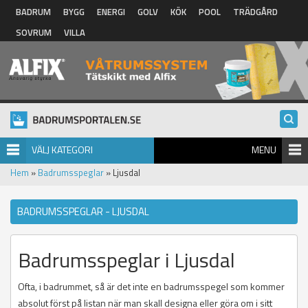
Hoppa till huvudinnehåll
BADRUM
BYGG
ENERGI
GOLV
KÖK
POOL
TRÄDGÅRD
SOVRUM
VILLA
VÄLJ KATEGORI
MENU
Hem
»
Badrumsspeglar
» Ljusdal
BADRUMSSPEGLAR - LJUSDAL
Badrumsspeglar i Ljusdal
Ofta, i badrummet, så är det inte en badrumsspegel som kommer
absolut först på listan när man skall designa eller göra om i sitt