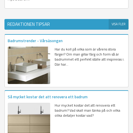
REDAKTIONEN TIPSAR
VISA FLER
Badrumstrender - Vårsäsongen
Har du koll på vilka som är vårens stora
färger? Om man gillar färg och form så är
badrummet ett perfekt ställe att inspireras i.
Där har...
Så mycket kostar det att renovera ett badrum
Hur mycket kostar det att renovera ett
badrum? Vad skall man tänka på och vilka
olika detaljer kostar vad?