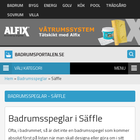
Hoppa till huvudinnehåll
BADRUM
BYGG
ENERGI
GOLV
KÖK
POOL
TRÄDGÅRD
SOVRUM
VILLA
VÄLJ KATEGORI
MENU
Hem
»
Badrumsspeglar
» Säffle
BADRUMSSPEGLAR - SÄFFLE
Badrumsspeglar i Säffle
Ofta, i badrummet, så är det inte en badrumsspegel som kommer
absolut först på listan när man skall designa eller göra om i sitt