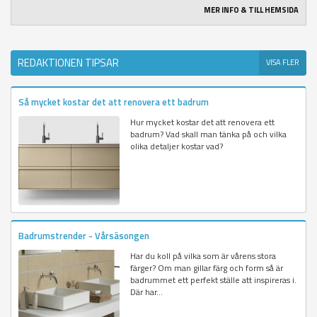
MER INFO & TILL HEMSIDA
REDAKTIONEN TIPSAR
VISA FLER
Så mycket kostar det att renovera ett badrum
Hur mycket kostar det att renovera ett
badrum? Vad skall man tänka på och vilka
olika detaljer kostar vad?
Badrumstrender - Vårsäsongen
Har du koll på vilka som är vårens stora
färger? Om man gillar färg och form så är
badrummet ett perfekt ställe att inspireras i.
Där har...