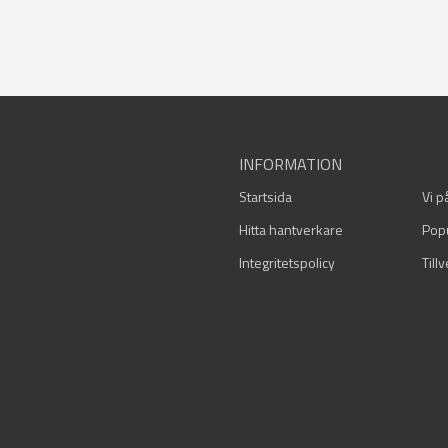
INFORMATION
Startsida
Vi p
Hitta hantverkare
Pop
Integritetspolicy
Till