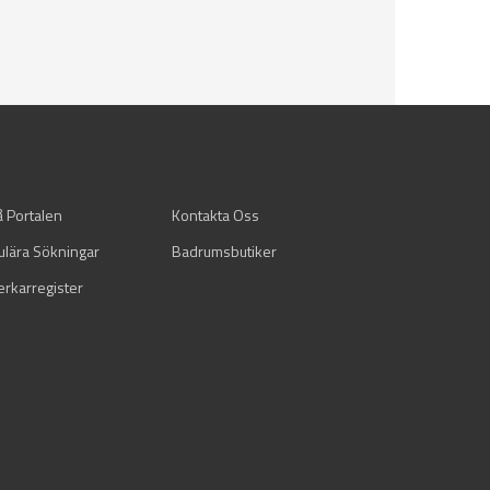
å Portalen
Kontakta Oss
ulära Sökningar
Badrumsbutiker
verkarregister