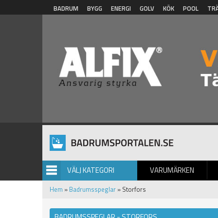
Hoppa till huvudinnehåll
BADRUM
BYGG
ENERGI
GOLV
KÖK
POOL
TR
VÄLJ KATEGORI
VARUMÄRKEN
BILDGALLERI
Hem
»
Badrumsspeglar
» Storfors
BADRUMSSPEGLAR - STORFORS