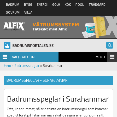
Hoppa till huvudinnehåll
BADRUM
BYGG
ENERGI
GOLV
KÖK
POOL
TRÄDGÅRD
SOVRUM
VILLA
VÄLJ KATEGORI
MENU
Hem
»
Badrumsspeglar
» Surahammar
BADRUMSSPEGLAR - SURAHAMMAR
Badrumsspeglar i Surahammar
Ofta, i badrummet, så är det inte en badrumsspegel som kommer
absolut först på listan när man skall designa eller göra om i sitt