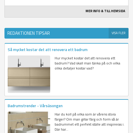
MER INFO & TILL HEMSIDA
REDAKTIONEN TIPSAR
VISA FLER
Så mycket kostar det att renovera ett badrum
Hur mycket kostar det att renovera ett
badrum? Vad skall man tänka på och vilka
olika detaljer kostar vad?
Badrumstrender - Vårsäsongen
Har du koll på vilka som är vårens stora
färger? Om man gillar färg och form så är
badrummet ett perfekt ställe att inspireras i.
Där har...