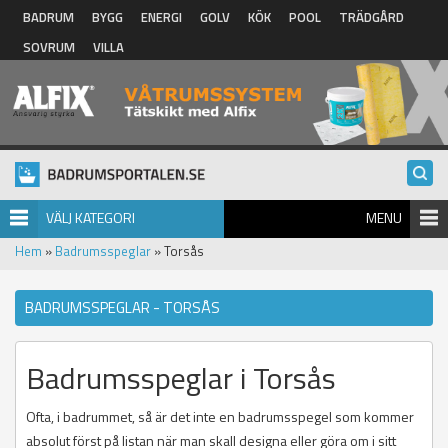
Hoppa till huvudinnehåll
BADRUM
BYGG
ENERGI
GOLV
KÖK
POOL
TRÄDGÅRD
SOVRUM
VILLA
VÄLJ KATEGORI
MENU
Hem
»
Badrumsspeglar
» Torsås
BADRUMSSPEGLAR - TORSÅS
Badrumsspeglar i Torsås
Ofta, i badrummet, så är det inte en badrumsspegel som kommer
absolut först på listan när man skall designa eller göra om i sitt