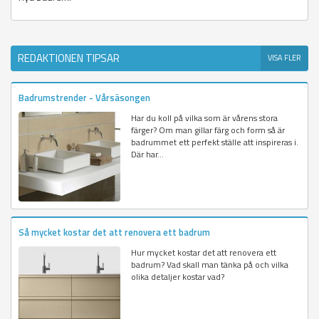
REDAKTIONEN TIPSAR
VISA FLER
Badrumstrender - Vårsäsongen
Har du koll på vilka som är vårens stora
färger? Om man gillar färg och form så är
badrummet ett perfekt ställe att inspireras i.
Där har...
Så mycket kostar det att renovera ett badrum
Hur mycket kostar det att renovera ett
badrum? Vad skall man tänka på och vilka
olika detaljer kostar vad?