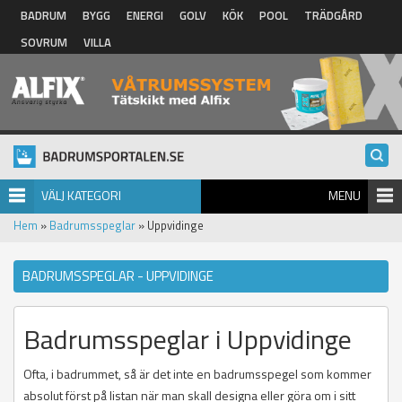
Hoppa till huvudinnehåll
BADRUM
BYGG
ENERGI
GOLV
KÖK
POOL
TRÄDGÅRD
SOVRUM
VILLA
VÄLJ KATEGORI
MENU
Hem
»
Badrumsspeglar
» Uppvidinge
BADRUMSSPEGLAR - UPPVIDINGE
Badrumsspeglar i Uppvidinge
Ofta, i badrummet, så är det inte en badrumsspegel som kommer
absolut först på listan när man skall designa eller göra om i sitt