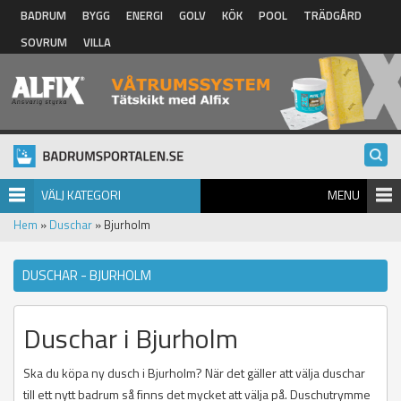
Hoppa till huvudinnehåll
BADRUM
BYGG
ENERGI
GOLV
KÖK
POOL
TRÄDGÅRD
SOVRUM
VILLA
VÄLJ KATEGORI
MENU
Hem
»
Duschar
» Bjurholm
DUSCHAR - BJURHOLM
Duschar i Bjurholm
Ska du köpa ny dusch i Bjurholm? När det gäller att välja duschar
till ett nytt badrum så finns det mycket att välja på. Duschutrymme