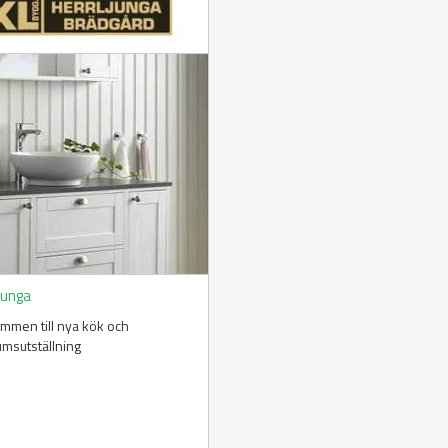
junga
mmen till nya kök och
msutställning