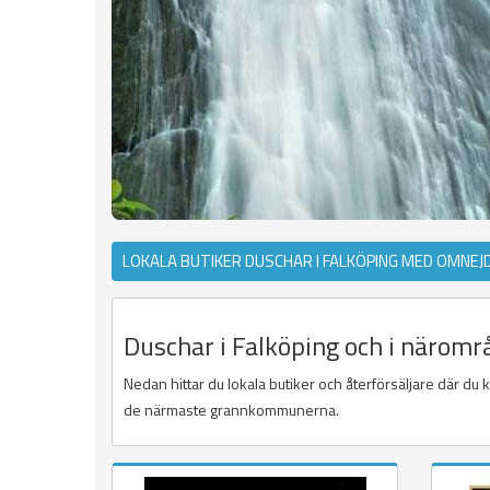
LOKALA BUTIKER DUSCHAR I FALKÖPING MED OMNEJ
Duschar i Falköping och i näromr
Nedan hittar du lokala butiker och återförsäljare där du 
de närmaste grannkommunerna.