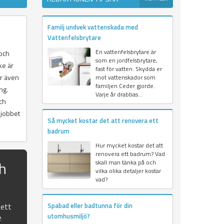
Familj undvek vattenskada med
Vattenfelsbrytare
En vattenfelsbrytare är
 och
som en jordfelsbrytare,
ke är
fast för vatten. Skydda er
r även
mot vattenskador som
familjen Ceder gjorde.
ng.
Varje år drabbas...
och
 jobbet
Så mycket kostar det att renovera ett
badrum
Hur mycket kostar det att
renovera ett badrum? Vad
ch
skall man tänka på och
vilka olika detaljer kostar
vad?
Spabad eller badtunna för din
 ett
utomhusmiljö?
e