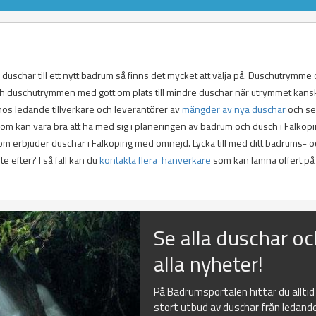
a duschar till ett nytt badrum så finns det mycket att välja på. Duschutrymme
och duschutrymmen med gott om plats till mindre duschar när utrymmet kans
 hos ledande tillverkare och leverantörer av
mängder av nya duschar
och se
som kan vara bra att ha med sig i planeringen av badrum och dusch i Falköpi
som erbjuder duschar i Falköping med omnejd. Lycka till med ditt badrums- 
 efter? I så fall kan du
kontakta flera hanverkare
som kan lämna offert på
Se alla duschar o
alla nyheter!
På Badrumsportalen hittar du alltid
stort utbud av duschar från ledand