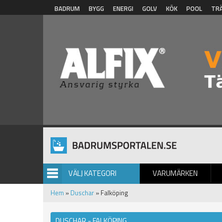
Hoppa till huvudinnehåll
BADRUM
BYGG
ENERGI
GOLV
KÖK
POOL
TR
VÄLJ KATEGORI
VARUMÄRKEN
BILDGALLERI
Hem
»
Duschar
» Falköping
DUSCHAR - FALKÖPING