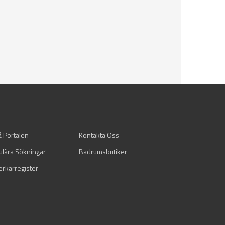
å Portalen
Kontakta Oss
ulära Sökningar
Badrumsbutiker
verkarregister