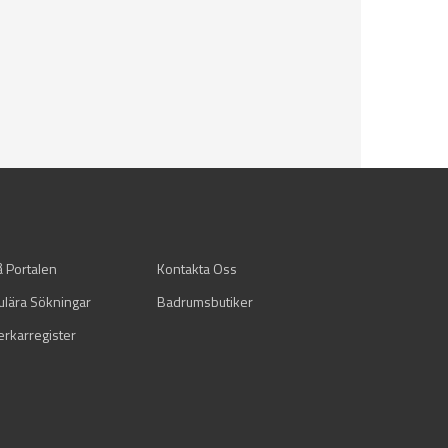
å Portalen
Kontakta Oss
ulära Sökningar
Badrumsbutiker
verkarregister