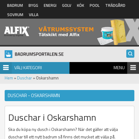
Hoppa till huvudinnehåll
BADRUM
BYGG
ENERGI
GOLV
KÖK
POOL
TRÄDGÅRD
SOVRUM
VILLA
VÄLJ KATEGORI
MENU
Hem
»
Duschar
» Oskarshamn
DUSCHAR - OSKARSHAMN
Duschar i Oskarshamn
Ska du köpa ny dusch i Oskarshamn? När det gäller att välja
duschar till ett nytt badrum så finns det mycket att välja på.