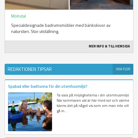
Mölndal
Specialdesignade badrumsmöbler med bänkskivor av
natursten. Stor utställning.
MER INFO & TILL HEMSIDA
REDAKTIONEN TIPSAR
VISA FLER
Spabad eller badtunna för din utomhusmiljö?
Ta vara på möjligheterna i din utomhusmiljö
När sommaren väl är här med sol och värme
känns det på något vis som om man inte vill
gå in...