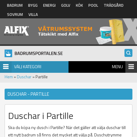
Hoppa till huvudinnehåll
BADRUM
BYGG
ENERGI
GOLV
KÖK
POOL
TRÄDGÅRD
SOVRUM
VILLA
VÄLJ KATEGORI
MENU
Hem
»
Duschar
» Partille
DUSCHAR - PARTILLE
Duschar i Partille
Ska du köpa ny dusch i Partille? När det gäller att välja duschar till
ett nytt badrum så finns det mycket att välja på. Duschutrymme