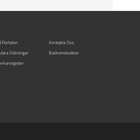
å Portalen
Kontakta Oss
ulära Sökningar
Badrumsbutiker
verkarregister