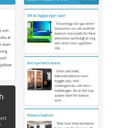
Vill du bygga eget spa?
Förverkliga din spa dröm!
Drömmen om ett njutfullt
me och
badrum med plats för flera
nske är
aktiviteter samtidigt är nog
den dröm som uppfyller
r även
oss,...
borg.
 och
Det nya livets bastu
 jobbet
Glöm alla trista
träkonstruktioner som
byggts upp, halv
undangömda i ett hörn i
tvättstugan. Nu är det nya,
ch
ljusare tider för bastun
som...
Planera badrum
 ett
Tänk över hela familjens
e