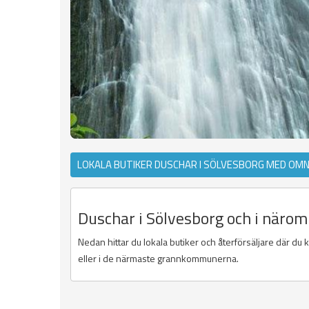
LOKALA BUTIKER DUSCHAR I SÖLVESBORG MED OMN
Duschar i Sölvesborg och i närom
Nedan hittar du lokala butiker och återförsäljare där du
eller i de närmaste grannkommunerna.