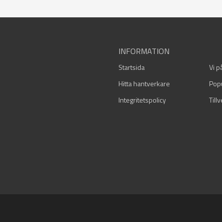
INFORMATION
Startsida
Vi p
Hitta hantverkare
Pop
Integritetspolicy
Till