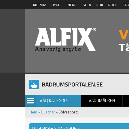
Hoppa till huvudinnehåll
BADRUM
BYGG
ENERGI
GOLV
KÖK
POOL
TR
VÄLJ KATEGORI
VARUMÄRKEN
BILDGALLERI
Hem
»
Duschar
» Sölvesborg
DUSCHAR - SÖLVESBORG