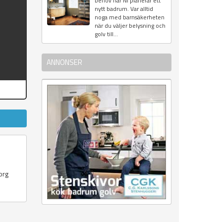
behov när Ni planerar ett
nytt badrum. Var alltid
noga med barnsäkerheten
när du väljer belysning och
golv till...
ANNONSER
org