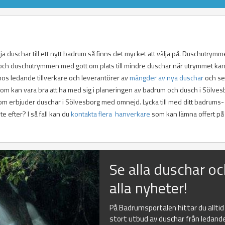
ja duschar till ett nytt badrum så finns det mycket att välja på. Duschutrym
r och duschutrymmen med gott om plats till mindre duschar när utrymmet ka
 hos ledande tillverkare och leverantörer av
mängder av nya duschar
och se
 som kan vara bra att ha med sig i planeringen av badrum och dusch i Sölves
 som erbjuder duschar i Sölvesborg med omnejd. Lycka till med ditt badrums-
 efter? I så fall kan du
kontakta flera hanverkare
som kan lämna offert på
Se alla duschar o
alla nyheter!
På Badrumsportalen hittar du alltid
stort utbud av duschar från ledand