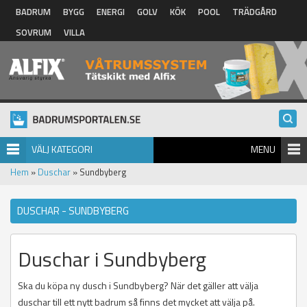
Hoppa till huvudinnehåll
BADRUM
BYGG
ENERGI
GOLV
KÖK
POOL
TRÄDGÅRD
SOVRUM
VILLA
VÄLJ KATEGORI
MENU
Hem
»
Duschar
» Sundbyberg
DUSCHAR - SUNDBYBERG
Duschar i Sundbyberg
Ska du köpa ny dusch i Sundbyberg? När det gäller att välja
duschar till ett nytt badrum så finns det mycket att välja på.