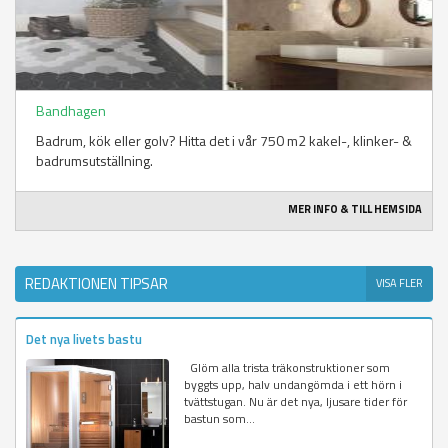
Bandhagen
Badrum, kök eller golv? Hitta det i vår 750 m2 kakel-, klinker- &
badrumsutställning.
MER INFO & TILL HEMSIDA
REDAKTIONEN TIPSAR
VISA FLER
Det nya livets bastu
Glöm alla trista träkonstruktioner som
byggts upp, halv undangömda i ett hörn i
tvättstugan. Nu är det nya, ljusare tider för
bastun som...