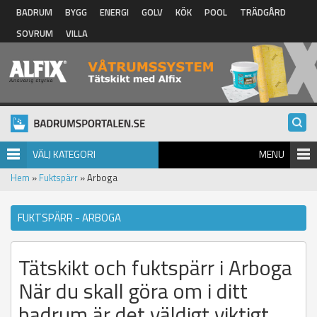
Hoppa till huvudinnehåll
BADRUM
BYGG
ENERGI
GOLV
KÖK
POOL
TRÄDGÅRD
SOVRUM
VILLA
VÄLJ KATEGORI
MENU
Hem
»
Fuktspärr
» Arboga
FUKTSPÄRR - ARBOGA
Tätskikt och fuktspärr i Arboga
När du skall göra om i ditt
badrum är det väldigt viktigt