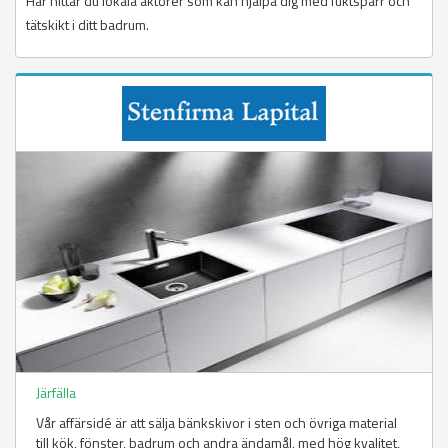
Här hittar du lokala aktörer som kan hjälpa dig med fuktspärr och
tätskikt i ditt badrum.
Järfälla
Vår affärsidé är att sälja bänkskivor i sten och övriga material
till kök, fönster, badrum och andra ändamål, med hög kvalitet,