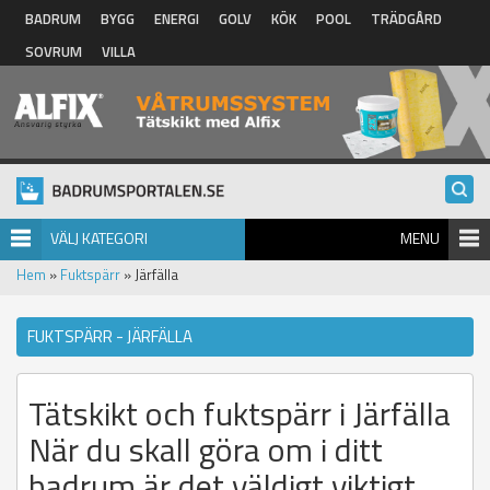
Hoppa till huvudinnehåll
BADRUM
BYGG
ENERGI
GOLV
KÖK
POOL
TRÄDGÅRD
SOVRUM
VILLA
VÄLJ KATEGORI
MENU
Hem
»
Fuktspärr
» Järfälla
FUKTSPÄRR - JÄRFÄLLA
Tätskikt och fuktspärr i Järfälla
När du skall göra om i ditt
badrum är det väldigt viktigt