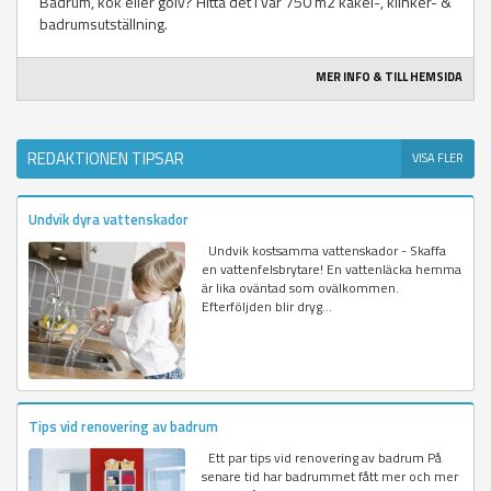
Badrum, kök eller golv? Hitta det i vår 750 m2 kakel-, klinker- &
badrumsutställning.
MER INFO & TILL HEMSIDA
REDAKTIONEN TIPSAR
VISA FLER
Undvik dyra vattenskador
Undvik kostsamma vattenskador - Skaffa
en vattenfelsbrytare! En vattenläcka hemma
är lika oväntad som ovälkommen.
Efterföljden blir dryg...
Tips vid renovering av badrum
Ett par tips vid renovering av badrum På
senare tid har badrummet fått mer och mer