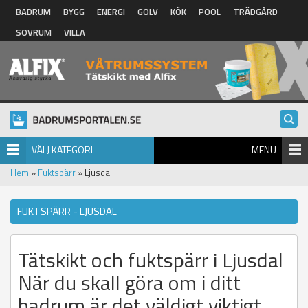
Hoppa till huvudinnehåll
BADRUM
BYGG
ENERGI
GOLV
KÖK
POOL
TRÄDGÅRD
SOVRUM
VILLA
VÄLJ KATEGORI
MENU
Hem
»
Fuktspärr
» Ljusdal
FUKTSPÄRR - LJUSDAL
Tätskikt och fuktspärr i Ljusdal
När du skall göra om i ditt
badrum är det väldigt viktigt