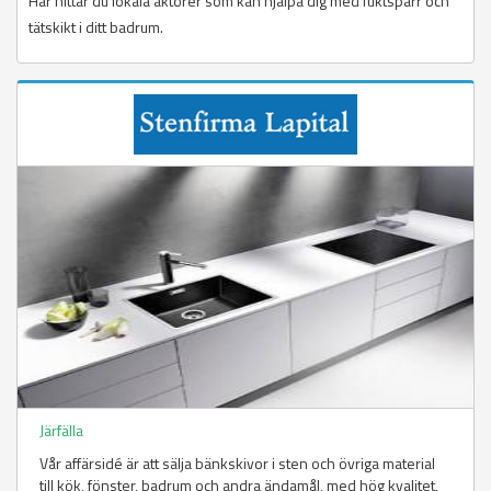
Här hittar du lokala aktörer som kan hjälpa dig med fuktspärr och
tätskikt i ditt badrum.
Järfälla
Vår affärsidé är att sälja bänkskivor i sten och övriga material
till kök, fönster, badrum och andra ändamål, med hög kvalitet,