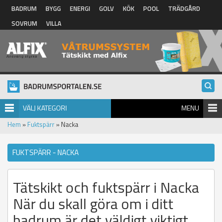
Hoppa till huvudinnehåll
BADRUM
BYGG
ENERGI
GOLV
KÖK
POOL
TRÄDGÅRD
SOVRUM
VILLA
VÄLJ KATEGORI
MENU
Hem
»
Fuktspärr
» Nacka
FUKTSPÄRR - NACKA
Tätskikt och fuktspärr i Nacka
När du skall göra om i ditt
badrum är det väldigt viktigt