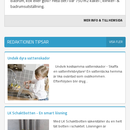
Badrum, kök eller golv? Hitta det i vår 750 m2 kakel-, klinker- &
badrumsutställning.
MER INFO & TILL HEMSIDA
REDAKTIONEN TIPSAR
VISA FLER
Undvik dyra vattenskador
Undvik kostsamma vattenskador - Skaffa
en vattenfelsbrytare! En vattenläcka hemma
är lika oväntad som ovälkommen.
Efterföljden blir dryg...
LK Schaktbotten - En smart lösning
Med LK Schaktbotten säkerställer du en helt
tät botten i schaktet. Lösningen är