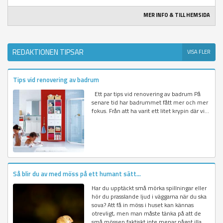
MER INFO & TILL HEMSIDA
REDAKTIONEN TIPSAR
VISA FLER
Tips vid renovering av badrum
Ett par tips vid renovering av badrum På
senare tid har badrummet fått mer och mer
fokus. Från att ha varit ett litet krypin där vi...
Så blir du av med möss på ett humant sätt...
Har du upptäckt små mörka spillningar eller
hör du prasslande ljud i väggarna när du ska
sova? Att få in möss i huset kan kännas
otrevligt, men man måste tänka på att de
små mössen faktiskt inte menar något illa.