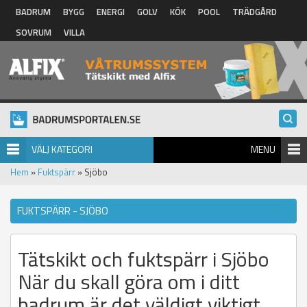
Hoppa till huvudinnehåll
BADRUM
BYGG
ENERGI
GOLV
KÖK
POOL
TRÄDGÅRD
SOVRUM
VILLA
VÄLJ KATEGORI
MENU
Hem
»
Fuktspärr
» Sjöbo
FUKTSPÄRR - SJÖBO
Tätskikt och fuktspärr i Sjöbo
När du skall göra om i ditt
badrum är det väldigt viktigt