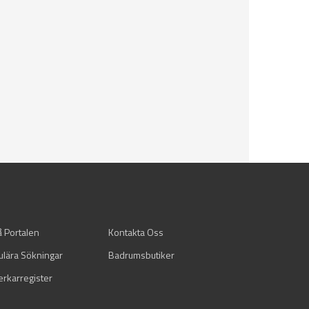
å Portalen
Kontakta Oss
ulära Sökningar
Badrumsbutiker
verkarregister