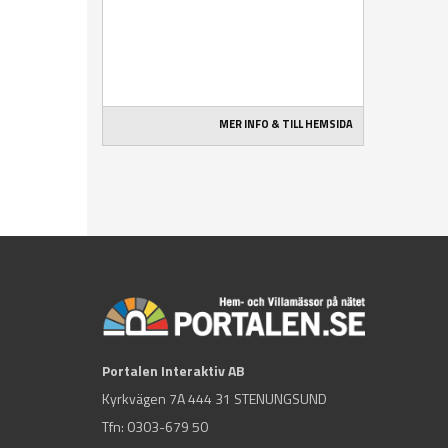
MER INFO & TILL HEMSIDA
Portalen Interaktiv AB
Kyrkvägen 7A 444 31 STENUNGSUND
Tfn:
0303-679 50