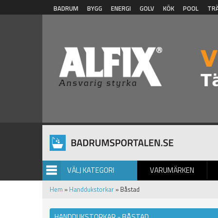
Hoppa till huvudinnehåll
BADRUM
BYGG
ENERGI
GOLV
KÖK
POOL
TR
VÄLJ KATEGORI
VARUMÄRKEN
BILDGALLERI
Hem
»
Handdukstorkar
» Båstad
HANDDUKSTORKAR - BÅSTAD