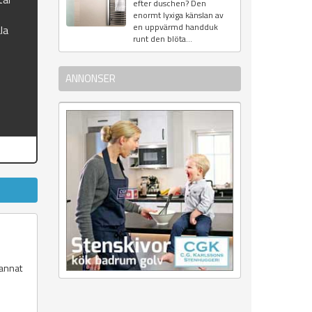
efter duschen? Den
enormt lyxiga känslan av
en uppvärmd handduk
la
runt den blöta...
ANNONSER
 annat