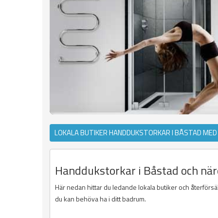
LOKALA BUTIKER HANDDUKSTORKAR I BÅSTAD MED
Handdukstorkar i Båstad och när
Här nedan hittar du ledande lokala butiker och återförsäl
du kan behöva ha i ditt badrum.