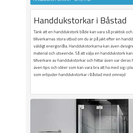
Handdukstorkar i Båstad
Tänk att en handdukstork både kan vara så praktisk och äv
tillverkarnas stora utbud om du är på jakt efter en hand
väldigt energisnåla. Handdukstorkarna kan även designm
material och utseende. Så att välja en handdukstork kan b
tillverkare av handdukstorkar och hittar även var deras 
även tips och idéer som kan vara bra att ha med sig i pl
som erbjuder handdukstorkar i Båstad med omnejd