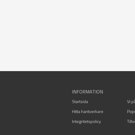
INFORMATION
Startsida
Vi p
Hitta hantverkare
Pop
Integritetspolicy
Till