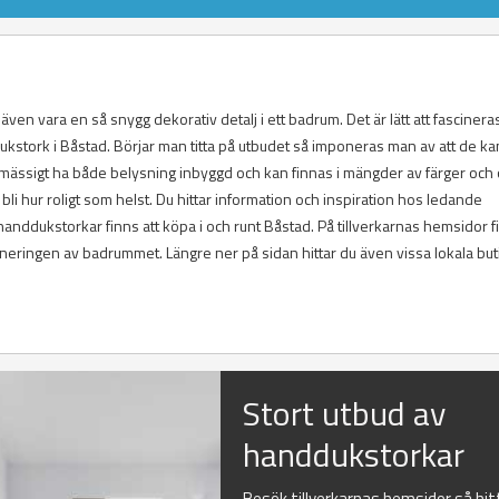
en vara en så snygg dekorativ detalj i ett badrum. Det är lätt att fascinera
dukstork i Båstad. Börjar man titta på utbudet så imponeras man av att de ka
ässigt ha både belysning inbyggd och kan finnas i mängder av färger och 
li hur roligt som helst. Du hittar information och inspiration hos ledande
handdukstorkar finns att köpa i och runt Båstad. På tillverkarnas hemsidor f
aneringen av badrummet. Längre ner på sidan hittar du även vissa lokala but
Stort utbud av
handdukstorkar
Besök tillverkarnas hemsidor så hit