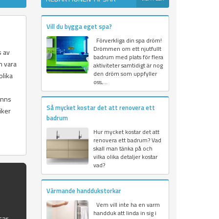
Vill du bygga eget spa?
Förverkliga din spa dröm!
Drömmen om ett njutfullt
s av
badrum med plats för flera
n vara
aktiviteter samtidigt är nog
den dröm som uppfyller
olika
oss,...
inns
Så mycket kostar det att renovera ett
iker
badrum
Hur mycket kostar det att
renovera ett badrum? Vad
skall man tänka på och
vilka olika detaljer kostar
vad?
Värmande handdukstorkar
Vem vill inte ha en varm
handduk att linda in sig i
tar