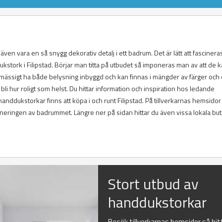
en vara en så snygg dekorativ detalj i ett badrum. Det är lätt att fascinera
ukstork i Filipstad. Börjar man titta på utbudet så imponeras man av att de 
ässigt ha både belysning inbyggd och kan finnas i mängder av färger och 
li hur roligt som helst. Du hittar information och inspiration hos ledande
anddukstorkar finns att köpa i och runt Filipstad. På tillverkarnas hemsidor
aneringen av badrummet. Längre ner på sidan hittar du även vissa lokala but
Stort utbud av
handdukstorkar
Besök tillverkarnas hemsidor så hit