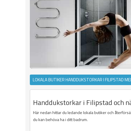
LOKALA BUTIKER HANDDUKSTORKAR I FILIPSTAD M
Handdukstorkar i Filipstad och n
Här nedan hittar du ledande lokala butiker och återförsäl
du kan behöva ha i ditt badrum.