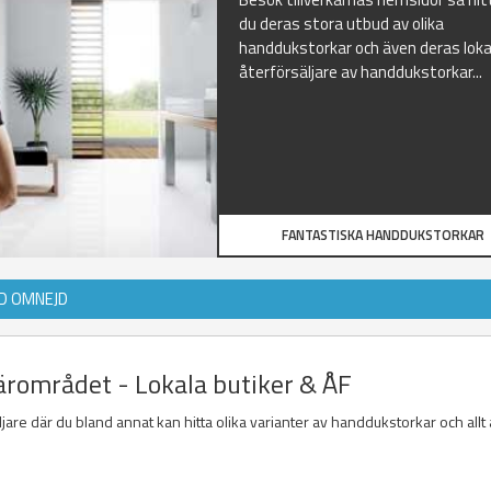
du deras stora utbud av olika
handdukstorkar och även deras loka
återförsäljare av handdukstorkar...
FANTASTISKA HANDDUKSTORKAR
ED OMNEJD
ärområdet - Lokala butiker & ÅF
jare där du bland annat kan hitta olika varianter av handdukstorkar och allt