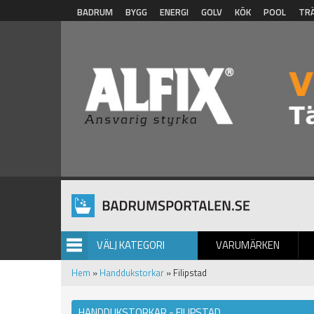
Hoppa till huvudinnehåll
BADRUM
BYGG
ENERGI
GOLV
KÖK
POOL
TR
VÄLJ KATEGORI
VARUMÄRKEN
BILDGALLERI
Hem
»
Handdukstorkar
» Filipstad
HANDDUKSTORKAR - FILIPSTAD