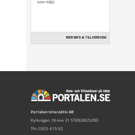
som miljö.
MER INFO & TILL HEMSIDA
Portalen Interaktiv AB
Kyrkvägen 7A 444 31 STENUNGSUND
Tfn:
0303-679 50