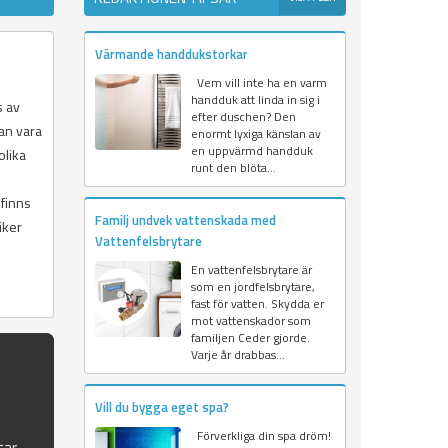
Värmande handdukstorkar
Vem vill inte ha en varm
handduk att linda in sig i
s av
efter duschen? Den
kan vara
enormt lyxiga känslan av
en uppvärmd handduk
olika
runt den blöta...
 finns
Familj undvek vattenskada med
iker
Vattenfelsbrytare
En vattenfelsbrytare är
som en jordfelsbrytare,
fast för vatten. Skydda er
mot vattenskador som
familjen Ceder gjorde.
Varje år drabbas...
Vill du bygga eget spa?
Förverkliga din spa dröm!
tar