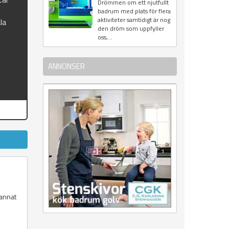
Drömmen om ett njutfullt
badrum med plats för flera
aktiviteter samtidigt är nog
la
den dröm som uppfyller
oss,...
ANNONSER
 annat