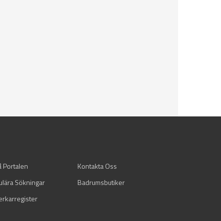
å Portalen
Kontakta Oss
ulära Sökningar
Badrumsbutiker
verkarregister