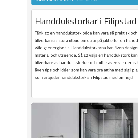
Handdukstorkar i Filipstad
Tänk att en handdukstork både kan vara så praktisk och äv
tillverkarnas stora utbud om du är på jakt efter en handd
väldigt energisnåla. Handdukstorkarna kan även designm
material och utseende. Så att välja en handdukstork kan b
tillverkare av handdukstorkar och hittar även var deras h
även tips och idéer som kan vara bra att ha med sig i pl
som erbjuder handdukstorkar i Filipstad med omnejd