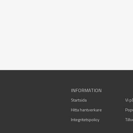
INFORMATION
Startsida
Vi p
Hitta hantverkare
Pop
Integritetspolicy
Till