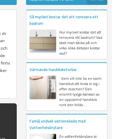
Så mycket kostar det att renovera ett
badrum
Hur mycket kostar det att
s av
renovera ett badrum? Vad
kan
skall man tänka på och
 och
vilka olika detaljer kostar
vad?
nde
 finns
Värmande handdukstorkar
iker
Vem vill inte ha en varm
handduk att linda in sig i
efter duschen? Den
enormt lyxiga känslan av
en uppvärmd handduk
runt den blöta...
Familj undvek vattenskada med
Vattenfelsbrytare
En vattenfelsbrytare är
tar