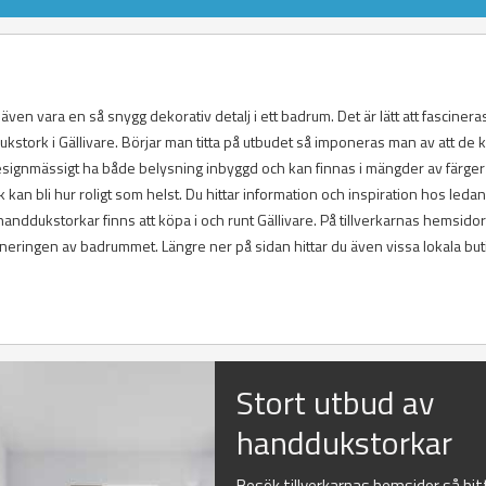
en vara en så snygg dekorativ detalj i ett badrum. Det är lätt att fascinera
ukstork i Gällivare. Börjar man titta på utbudet så imponeras man av att de 
esignmässigt ha både belysning inbyggd och kan finnas i mängder av färger
 kan bli hur roligt som helst. Du hittar information och inspiration hos leda
anddukstorkar finns att köpa i och runt Gällivare. På tillverkarnas hemsidor
aneringen av badrummet. Längre ner på sidan hittar du även vissa lokala but
Stort utbud av
handdukstorkar
Besök tillverkarnas hemsidor så hit