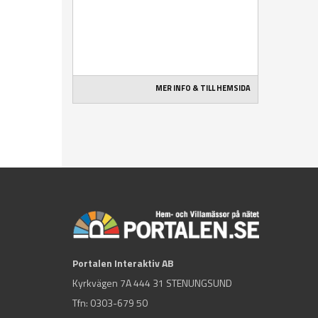
MER INFO & TILL HEMSIDA
Portalen Interaktiv AB
Kyrkvägen 7A 444 31 STENUNGSUND
Tfn:
0303-679 50