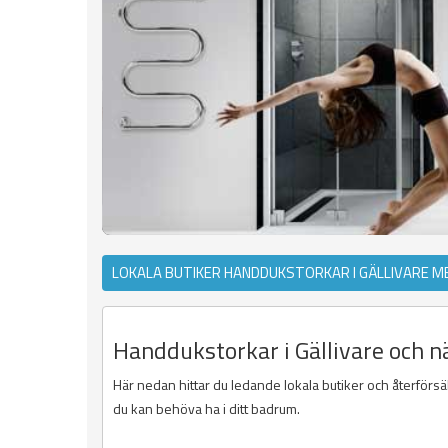
LOKALA BUTIKER HANDDUKSTORKAR I GÄLLIVARE M
Handdukstorkar i Gällivare och n
Här nedan hittar du ledande lokala butiker och återförsäl
du kan behöva ha i ditt badrum.