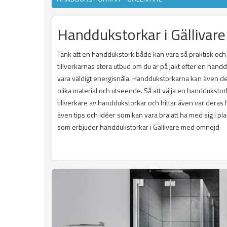
Handdukstorkar i Gällivare
Tänk att en handdukstork både kan vara så praktisk och äv
tillverkarnas stora utbud om du är på jakt efter en handd
vara väldigt energisnåla. Handdukstorkarna kan även d
olika material och utseende. Så att välja en handdukstork
tillverkare av handdukstorkar och hittar även var deras h
även tips och idéer som kan vara bra att ha med sig i pl
som erbjuder handdukstorkar i Gällivare med omnejd