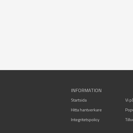
INFORMATION
Startsida
Vi p
Hitta hantverkare
Pop
Integritetspolicy
Till