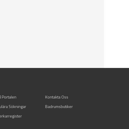
å Portalen
Kontakta Oss
ulära Sökningar
Badrumsbutiker
verkarregister