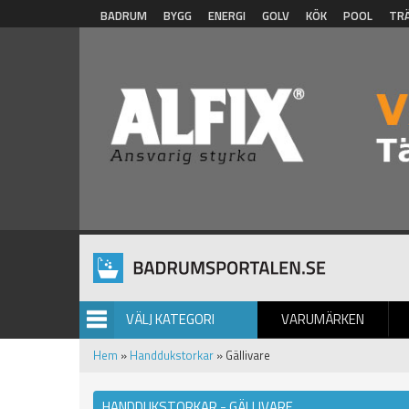
Hoppa till huvudinnehåll
BADRUM
BYGG
ENERGI
GOLV
KÖK
POOL
TR
VÄLJ KATEGORI
VARUMÄRKEN
BILDGALLERI
Hem
»
Handdukstorkar
» Gällivare
HANDDUKSTORKAR - GÄLLIVARE