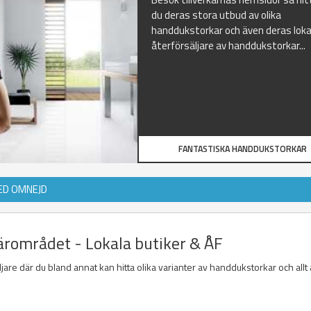
du deras stora utbud av olika
handdukstorkar och även deras loka
återförsäljare av handdukstorkar...
FANTASTISKA HANDDUKSTORKAR
ED OMNEJD
ärområdet - Lokala butiker & ÅF
jare där du bland annat kan hitta olika varianter av handdukstorkar och allt