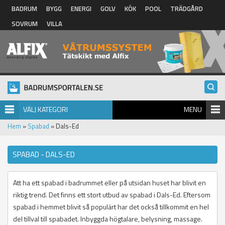
Hoppa till huvudinnehåll
BADRUM
BYGG
ENERGI
GOLV
KÖK
POOL
TRÄDGÅRD
SOVRUM
VILLA
VÄLJ KATEGORI
MENU
Hem
»
Spabad
» Dals-Ed
SPABAD - DALS-ED
Att ha ett spabad i badrummet eller på utsidan huset har blivit en
riktig trend. Det finns ett stort utbud av spabad i Dals-Ed. Eftersom
spabad i hemmet blivit så populärt har det också tillkommit en hel
del tillval till spabadet. Inbyggda högtalare, belysning, massage.