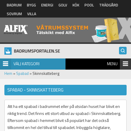
Hoppa till huvudinnehåll
BADRUM
BYGG
ENERGI
GOLV
KÖK
POOL
TRÄDGÅRD
SOVRUM
VILLA
VÄLJ KATEGORI
MENU
Hem
»
Spabad
» Skinnskatteberg
SPABAD - SKINNSKATTEBERG
Att ha ett spabad i badrummet eller på utsidan huset har blivit en
riktig trend. Det finns ett stort utbud av spabad i Skinnskatteberg.
Eftersom spabad i hemmet blivit så populärt har det också
tillkommit en hel del tillval till spabadet. Inbyggda högtalare,