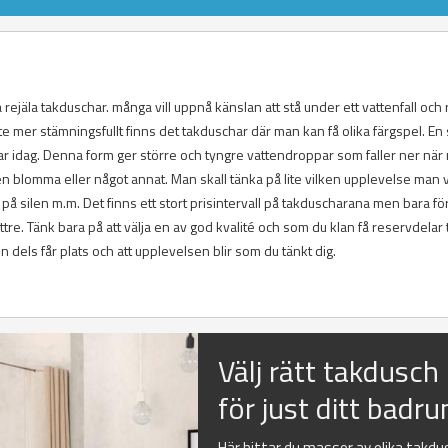
 rejäla takduschar. många vill uppnå känslan att stå under ett vattenfall och r
lite mer stämningsfullt finns det takduschar där man kan få olika färgspel. En 
r idag. Denna form ger större och tyngre vattendroppar som faller ner när
en blomma eller något annat. Man skall tänka på lite vilken upplevelse man vi
å silen m.m. Det finns ett stort prisintervall på takduscharana men bara för
e. Tänk bara på att välja en av god kvalité och som du klan få reservdelar ti
 dels får plats och att upplevelsen blir som du tänkt dig.
Välj rätt takdusch
för just ditt badr
Här hittar du massor av olika takdu