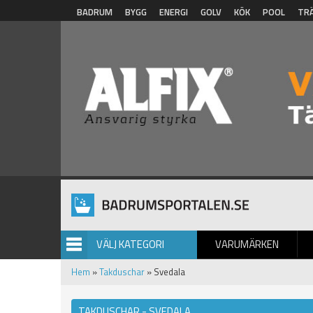
Hoppa till huvudinnehåll
BADRUM
BYGG
ENERGI
GOLV
KÖK
POOL
TR
VÄLJ KATEGORI
VARUMÄRKEN
BILDGALLERI
Hem
»
Takduschar
» Svedala
TAKDUSCHAR - SVEDALA