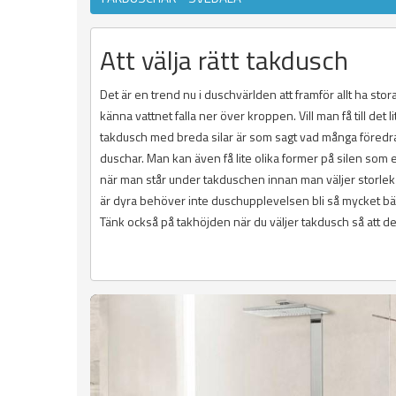
Att välja rätt takdusch
Det är en trend nu i duschvärlden att framför allt ha stora
känna vattnet falla ner över kroppen. Vill man få till det 
takdusch med breda silar är som sagt vad många föredra
duschar. Man kan även få lite olika former på silen som 
när man står under takduschen innan man väljer storlek p
är dyra behöver inte duschupplevelsen bli så mycket bättr
Tänk också på takhöjden när du väljer takdusch så att den