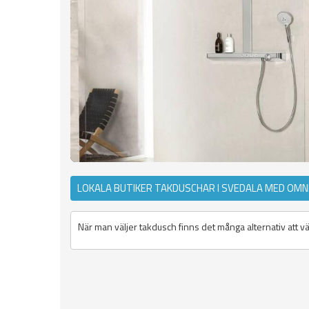
LOKALA BUTIKER TAKDUSCHAR I SVEDALA MED OMN
När man väljer takdusch finns det många alternativ att vä