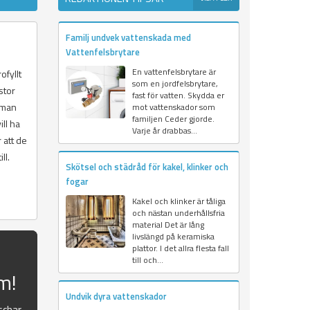
Familj undvek vattenskada med
Vattenfelsbrytare
En vattenfelsbrytare är
ofyllt
som en jordfelsbrytare,
stor
fast för vatten. Skydda er
 man
mot vattenskador som
familjen Ceder gjorde.
ll ha
Varje år drabbas...
 att de
ll.
Skötsel och städråd för kakel, klinker och
fogar
Kakel och klinker är tåliga
och nästan underhållsfria
material Det är lång
livslängd på keramiska
plattor. I det allra flesta fall
till och...
um!
Undvik dyra vattenskador
schar