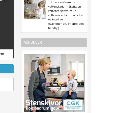
Undvik kostsamma
vattenskador - Skaffa en
vattenfelsbrytare! En
vattenläcka hemma är lika
oväntad som
ovälkommen. Efterföljden
blir dryg...
ANNONSER
HOV