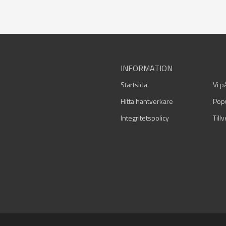
INFORMATION
Startsida
Vi p
Hitta hantverkare
Pop
Integritetspolicy
Till