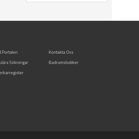
å Portalen
Kontakta Oss
ulära Sökningar
Badrumsbutiker
verkarregister