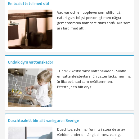
En toalettstol med stil
Vad var och en upplever som stilfullt är
naturligtvis högst personligt men några
gemensamma nämnare finns ändå. Alla som
är i färd med att...
Undvik dyra vattenskador
Undvik kostsamma vattenskador - Skaffa
en vattenfelsbrytare! En vattenläcka hemma
är lika oväntad som ovälkommen.
Efterföljden blir dryg...
Duschtoalett blir allt vanligare i Sverige
Duschtoaletter har funnits i stora delar av
världen under en lång tid, mest vanligt i