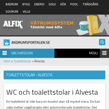
Hoppa till huvudinnehåll
BADRUM
BYGG
ENERGI
GOLV
KÖK
POOL
TRÄDGÅRD
SOVRUM
VILLA
VÄLJ KATEGORI
MENU
Hem
»
Toalettstolar
» Alvesta
TOALETTSTOLAR - ALVESTA
WC och toalettstolar i Alvesta
En toalettstol är inte bara en toastol utan så mycket mera. Du kan
välja mellan vägghängda eller golvmonterade toalettstolar. Det