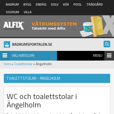
Hoppa till huvudinnehåll
BADRUM
BYGG
ENERGI
GOLV
KÖK
POOL
TRÄDGÅRD
SOVRUM
VILLA
VÄLJ KATEGORI
MENU
Hem
»
Toalettstolar
» Ängelholm
TOALETTSTOLAR - ÄNGELHOLM
WC och toalettstolar i
Ängelholm