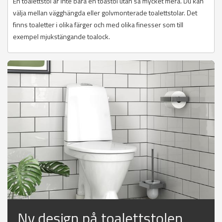
En toalettstol är inte bara en toastol utan så mycket mera. Du kan
välja mellan vägghängda eller golvmonterade toalettstolar. Det
finns toaletter i olika färger och med olika finesser som till
exempel mjukstängande toalock.
Ny design på toalettstolen