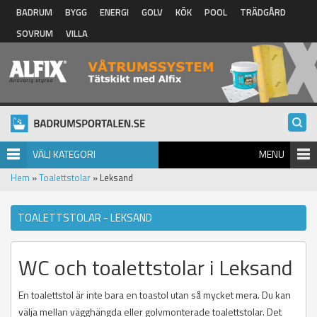
Hoppa till huvudinnehåll
BADRUM
BYGG
ENERGI
GOLV
KÖK
POOL
TRÄDGÅRD
SOVRUM
VILLA
VÄLJ KATEGORI
MENU
Hem
»
Toalettstolar
» Leksand
TOALETTSTOLAR - LEKSAND
WC och toalettstolar i Leksand
En toalettstol är inte bara en toastol utan så mycket mera. Du kan
välja mellan vägghängda eller golvmonterade toalettstolar. Det