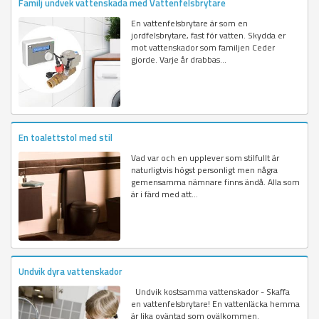
Familj undvek vattenskada med Vattenfelsbrytare
En vattenfelsbrytare är som en
jordfelsbrytare, fast för vatten. Skydda er
mot vattenskador som familjen Ceder
gjorde. Varje år drabbas...
En toalettstol med stil
Vad var och en upplever som stilfullt är
naturligtvis högst personligt men några
gemensamma nämnare finns ändå. Alla som
är i färd med att...
Undvik dyra vattenskador
Undvik kostsamma vattenskador - Skaffa
en vattenfelsbrytare! En vattenläcka hemma
är lika oväntad som ovälkommen.