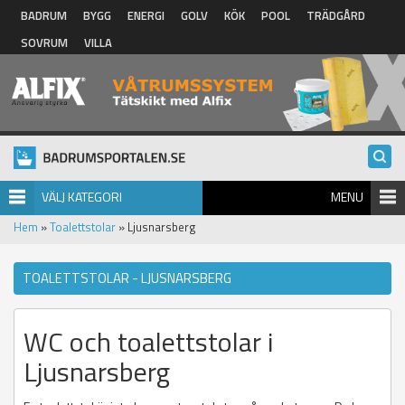
Hoppa till huvudinnehåll
BADRUM
BYGG
ENERGI
GOLV
KÖK
POOL
TRÄDGÅRD
SOVRUM
VILLA
VÄLJ KATEGORI
MENU
Hem
»
Toalettstolar
» Ljusnarsberg
TOALETTSTOLAR - LJUSNARSBERG
WC och toalettstolar i
Ljusnarsberg