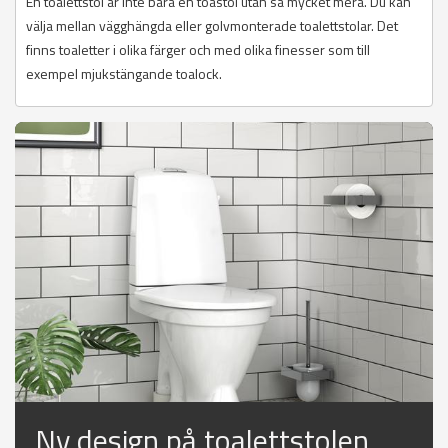
En toalettstol är inte bara en toastol utan så mycket mera. Du kan
välja mellan vägghängda eller golvmonterade toalettstolar. Det
finns toaletter i olika färger och med olika finesser som till
exempel mjukstängande toalock.
Ny design på toalettstolen