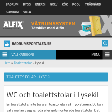
Hoppa till huvudinnehåll
BADRUM
BYGG
ENERGI
GOLV
KÖK
POOL
TRÄDGÅRD
SOVRUM
VILLA
VÄLJ KATEGORI
MENU
Hem
»
Toalettstolar
» Lysekil
TOALETTSTOLAR - LYSEKIL
WC och toalettstolar i Lysekil
En toalettstol är inte bara en toastol utan så mycket mera. Du kan
välja mellan vägghängda eller golvmonterade toalettstolar. Det