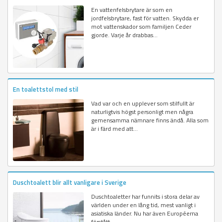
En vattenfelsbrytare är som en
jordfelsbrytare, fast för vatten. Skydda er
mot vattenskador som familjen Ceder
gjorde. Varje år drabbas...
En toalettstol med stil
Vad var och en upplever som stilfullt är
naturligtvis högst personligt men några
gemensamma nämnare finns ändå. Alla som
är i färd med att...
Duschtoalett blir allt vanligare i Sverige
Duschtoaletter har funnits i stora delar av
världen under en lång tid, mest vanligt i
asiatiska länder. Nu har även Européerna
förstått...