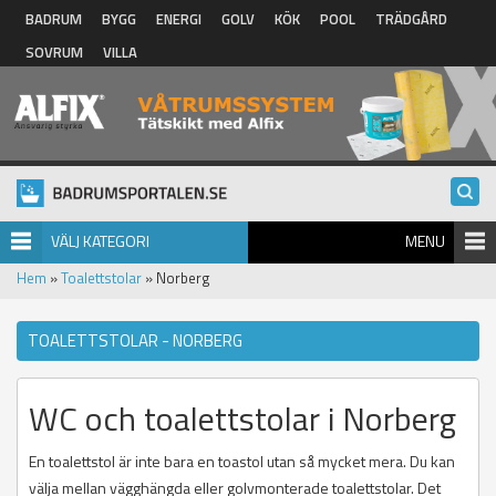
Hoppa till huvudinnehåll
BADRUM
BYGG
ENERGI
GOLV
KÖK
POOL
TRÄDGÅRD
SOVRUM
VILLA
VÄLJ KATEGORI
MENU
Hem
»
Toalettstolar
» Norberg
TOALETTSTOLAR - NORBERG
WC och toalettstolar i Norberg
En toalettstol är inte bara en toastol utan så mycket mera. Du kan
välja mellan vägghängda eller golvmonterade toalettstolar. Det