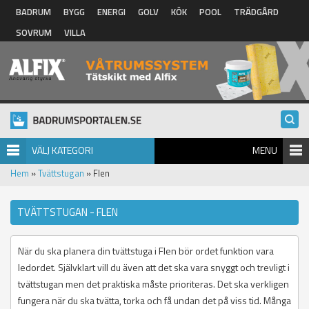
Hoppa till huvudinnehåll
BADRUM
BYGG
ENERGI
GOLV
KÖK
POOL
TRÄDGÅRD
SOVRUM
VILLA
VÄLJ KATEGORI
MENU
Hem
»
Tvättstugan
» Flen
TVÄTTSTUGAN - FLEN
När du ska planera din tvättstuga i Flen bör ordet funktion vara
ledordet. Självklart vill du även att det ska vara snyggt och trevligt i
tvättstugan men det praktiska måste prioriteras. Det ska verkligen
fungera när du ska tvätta, torka och få undan det på viss tid. Många