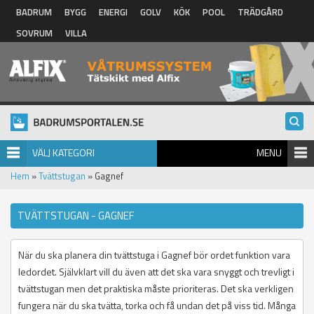
Hoppa till huvudinnehåll
BADRUM
BYGG
ENERGI
GOLV
KÖK
POOL
TRÄDGÅRD
SOVRUM
VILLA
VÄLJ KATEGORI
MENU
Hem
»
Tvättstugan
» Gagnef
TVÄTTSTUGAN - GAGNEF
När du ska planera din tvättstuga i Gagnef bör ordet funktion vara
ledordet. Självklart vill du även att det ska vara snyggt och trevligt i
tvättstugan men det praktiska måste prioriteras. Det ska verkligen
fungera när du ska tvätta, torka och få undan det på viss tid. Många