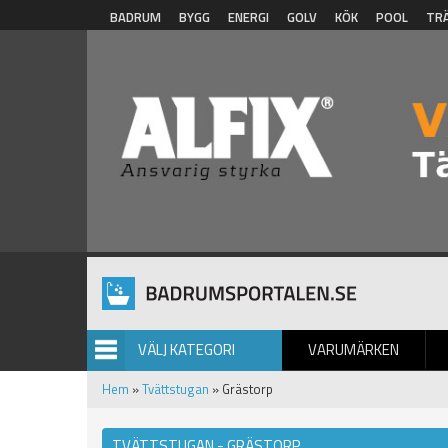
Hoppa till huvudinnehåll
BADRUM
BYGG
ENERGI
GOLV
KÖK
POOL
TR
VÄLJ KATEGORI
VARUMÄRKEN
BILDGALLERI
Hem
»
Tvättstugan
» Grästorp
TVÄTTSTUGAN - GRÄSTORP