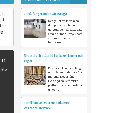
t i
En välfungerande tvättstuga
a i
Det gäller att ta vara på
den plats man har och
å hur
utnyttja den på bästa sätt.
ig
Ofta hör man uttryck som
att om vi bara hade lite
bättre med...
Skötsel och städråd för kakel, klinker och
or
fogar
Kakel och klinker är tåliga
ukter
och nästan underhållsfria
material Det är lång
livslängd på keramiska
plattor. I det allra flesta fall
till och...
Familj undvek vattenskada med
Vattenfelsbrytare