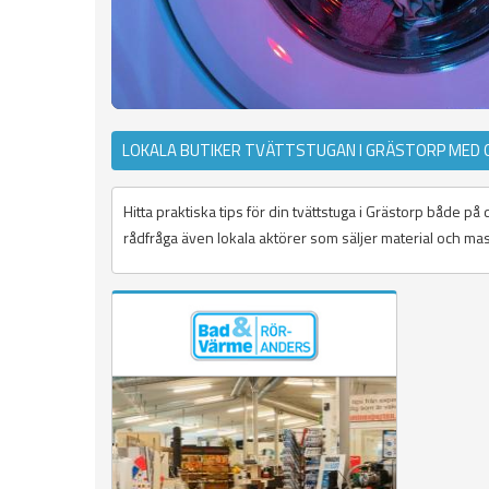
LOKALA BUTIKER TVÄTTSTUGAN I GRÄSTORP MED 
Hitta praktiska tips för din tvättstuga i Grästorp både 
rådfråga även lokala aktörer som säljer material och mask