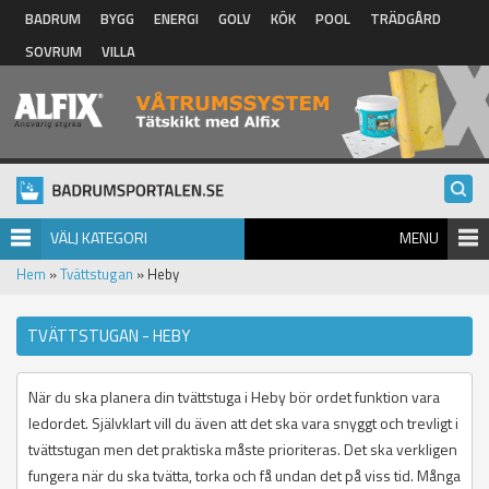
Hoppa till huvudinnehåll
BADRUM
BYGG
ENERGI
GOLV
KÖK
POOL
TRÄDGÅRD
SOVRUM
VILLA
VÄLJ KATEGORI
MENU
Hem
»
Tvättstugan
» Heby
TVÄTTSTUGAN - HEBY
När du ska planera din tvättstuga i Heby bör ordet funktion vara
ledordet. Självklart vill du även att det ska vara snyggt och trevligt i
tvättstugan men det praktiska måste prioriteras. Det ska verkligen
fungera när du ska tvätta, torka och få undan det på viss tid. Många