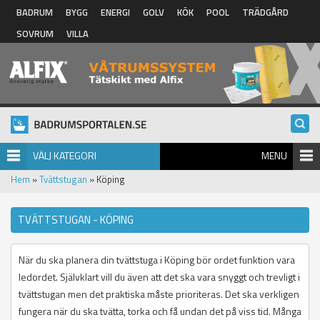
Hoppa till huvudinnehåll
BADRUM
BYGG
ENERGI
GOLV
KÖK
POOL
TRÄDGÅRD
SOVRUM
VILLA
VÄLJ KATEGORI
MENU
Hem
»
Tvättstugan
» Köping
TVÄTTSTUGAN - KÖPING
När du ska planera din tvättstuga i Köping bör ordet funktion vara
ledordet. Självklart vill du även att det ska vara snyggt och trevligt i
tvättstugan men det praktiska måste prioriteras. Det ska verkligen
fungera när du ska tvätta, torka och få undan det på viss tid. Många