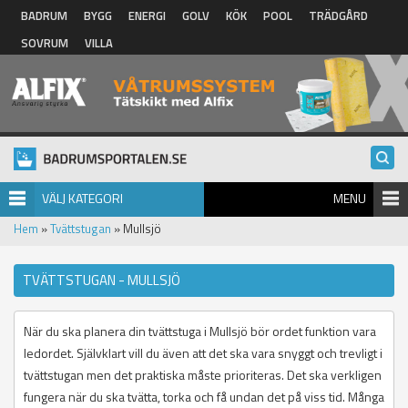
Hoppa till huvudinnehåll
BADRUM
BYGG
ENERGI
GOLV
KÖK
POOL
TRÄDGÅRD
SOVRUM
VILLA
VÄLJ KATEGORI
MENU
Hem
»
Tvättstugan
» Mullsjö
TVÄTTSTUGAN - MULLSJÖ
När du ska planera din tvättstuga i Mullsjö bör ordet funktion vara
ledordet. Självklart vill du även att det ska vara snyggt och trevligt i
tvättstugan men det praktiska måste prioriteras. Det ska verkligen
fungera när du ska tvätta, torka och få undan det på viss tid. Många