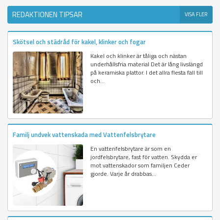
REDAKTIONEN TIPSAR
VISA FLER
Skötsel och städråd för kakel, klinker och fogar
Kakel och klinker är tåliga och nästan
underhållsfria material Det är lång livslängd
på keramiska plattor. I det allra flesta fall till
och...
Familj undvek vattenskada med Vattenfelsbrytare
En vattenfelsbrytare är som en
jordfelsbrytare, fast för vatten. Skydda er
mot vattenskador som familjen Ceder
gjorde. Varje år drabbas...