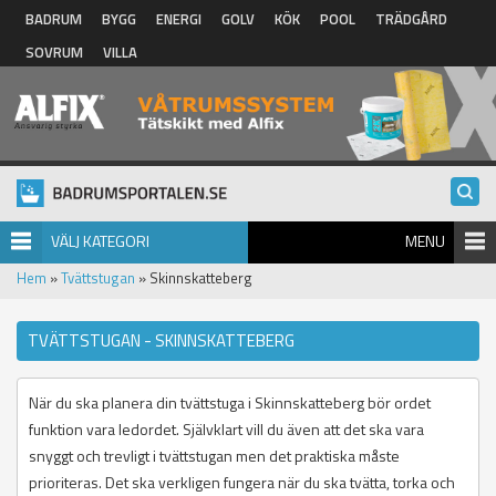
Hoppa till huvudinnehåll
BADRUM
BYGG
ENERGI
GOLV
KÖK
POOL
TRÄDGÅRD
SOVRUM
VILLA
VÄLJ KATEGORI
MENU
Hem
»
Tvättstugan
» Skinnskatteberg
TVÄTTSTUGAN - SKINNSKATTEBERG
När du ska planera din tvättstuga i Skinnskatteberg bör ordet
funktion vara ledordet. Självklart vill du även att det ska vara
snyggt och trevligt i tvättstugan men det praktiska måste
prioriteras. Det ska verkligen fungera när du ska tvätta, torka och