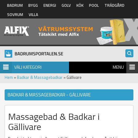
Hoppa till huvudinnehåll
BADRUM
BYGG
ENERGI
GOLV
KÖK
POOL
TRÄDGÅRD
SOVRUM
VILLA
VÄLJ KATEGORI
MENU
Hem
»
Badkar & Massagebadkar
» Gällivare
BADKAR & MASSAGEBADKAR - GÄLLIVARE
Massagebad & Badkar i
Gällivare