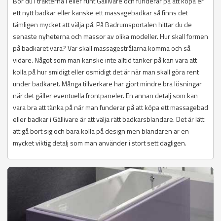
Bor du i trakterna i eller runt Gällivare och funderar på att köpa er
ett nytt badkar eller kanske ett massagebadkar så finns det
tämligen mycket att välja på. På Badrumsportalen hittar du de
senaste nyheterna och massor av olika modeller. Hur skall formen
på badkaret vara? Var skall massagestrålarna komma och så
vidare. Något som man kanske inte alltid tänker på kan vara att
kolla på hur smidigt eller osmidigt det är när man skall göra rent
under badkaret. Många tillverkare har gjort mindre bra lösningar
när det gäller eventuella frontpaneler. En annan detalj som kan
vara bra att tänka på när man funderar på att köpa ett massagebad
eller badkar i Gällivare är att välja rätt badkarsblandare. Det är lätt
att gå bort sig och bara kolla på design men blandaren är en
mycket viktig detalj som man använder i stort sett dagligen.