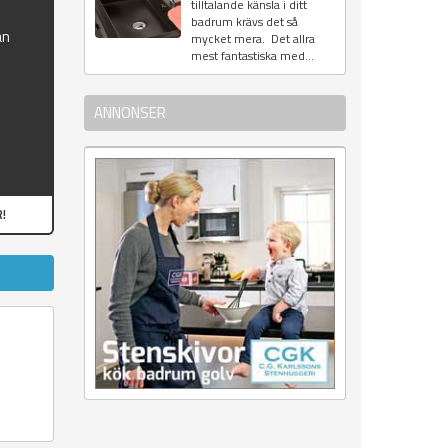
tilltalande känsla i ditt
badrum krävs det så
ån
mycket mera. Det allra
mest fantastiska med...
ANNONSER
!