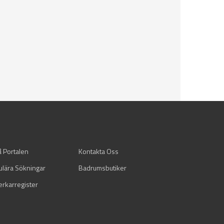
å Portalen
Kontakta Oss
ulära Sökningar
Badrumsbutiker
verkarregister