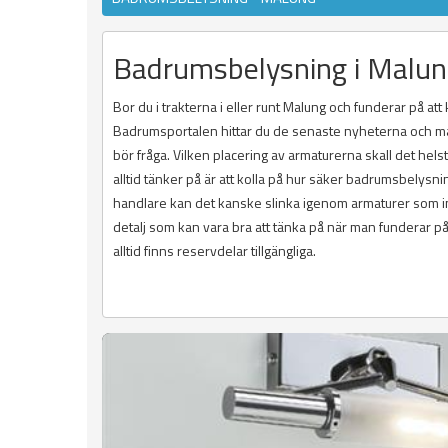
Badrumsbelysning i Malu
Bor du i trakterna i eller runt Malung och funderar på at
Badrumsportalen hittar du de senaste nyheterna och ma
bör fråga. Vilken placering av armaturerna skall det hels
alltid tänker på är att kolla på hur säker badrumsbel
handlare kan det kanske slinka igenom armaturer som int
detalj som kan vara bra att tänka på när man funderar på
alltid finns reservdelar tillgängliga.