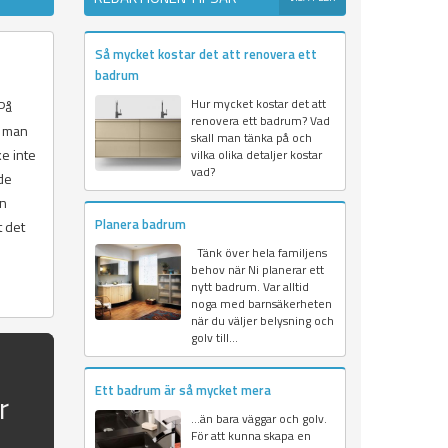
Så mycket kostar det att renovera ett
badrum
Hur mycket kostar det att
 På
renovera ett badrum? Vad
m man
skall man tänka på och
ke inte
vilka olika detaljer kostar
vad?
de
an
Planera badrum
t det
Tänk över hela familjens
behov när Ni planerar ett
nytt badrum. Var alltid
noga med barnsäkerheten
när du väljer belysning och
golv till...
Ett badrum är så mycket mera
r
…än bara väggar och golv.
För att kunna skapa en