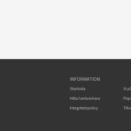
INFORMATION
Startsida
Vi p
Hitta hantverkare
Pop
Integritetspolicy
Till