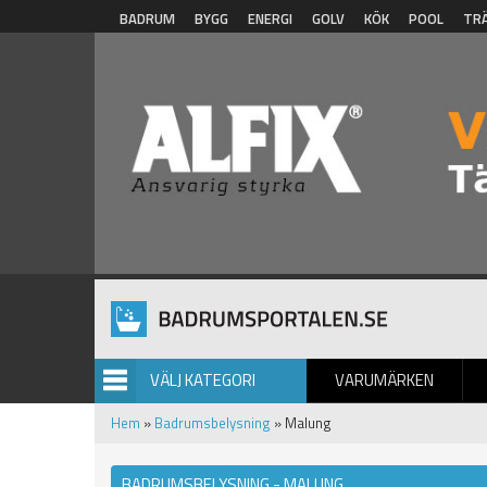
Hoppa till huvudinnehåll
BADRUM
BYGG
ENERGI
GOLV
KÖK
POOL
TR
VÄLJ KATEGORI
VARUMÄRKEN
BILDGALLERI
Hem
»
Badrumsbelysning
» Malung
BADRUMSBELYSNING - MALUNG