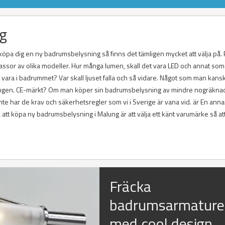
ng
t köpa dig en ny badrumsbelysning så finns det tämligen mycket att välja på.
ssor av olika modeller. Hur många lumen, skall det vara LED och annat so
t vara i badrummet? Var skall ljuset falla och så vidare. Något som man kans
ysningen. CE-märkt? Om man köper sin badrumsbelysning av mindre nogräkna
e har de krav och säkerhetsregler som vi i Sverige är vana vid. är En ann
 att köpa ny badrumsbelysning i Malung är att välja ett känt varumärke så at
Fräcka
badrumsarmature
med cool design