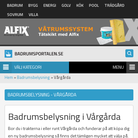
Hoppa till huvudinnehåll
BADRUM
BYGG
ENERGI
GOLV
KÖK
POOL
TRÄDGÅRD
SOVRUM
VILLA
VÄLJ KATEGORI
MENU
Hem
»
Badrumsbelysning
» Vårgårda
BADRUMSBELYSNING - VÅRGÅRDA
Badrumsbelysning i Vårgårda
Bor du i trakterna i eller runt Vårgårda och funderar på att köpa dig
en ny badrumsbelysning så finns det tämligen mycket att välja på.