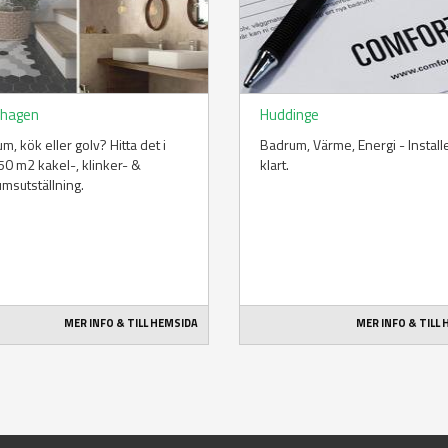
hagen
Huddinge
m, kök eller golv? Hitta det i
Badrum, Värme, Energi - Install
50 m2 kakel-, klinker- &
klart.
msutställning.
MER INFO & TILL HEMSIDA
MER INFO & TILL