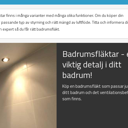
ktar finns i många varianter med många olika funktioner. Om du köper din
passande typ av styrning och rätt mängd av luftflöde. Titta och informera d
n expert så du får rätt badrumsfläkt.
Badrumsfläktar - 
viktig detalj i ditt
badrum!
Köp en badrumsfläkt som passar j
ditt badrum och det ventilationsbe
som finns.