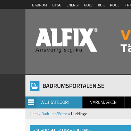
Hoppa till huvudinnehåll
BADRUM
BYGG
ENERGI
GOLV
KÖK
POOL
TR
VÄLJ KATEGORI
VARUMÄRKEN
BILDGALLERI
Hem
»
Badrumsfläktar
» Huddinge
BADRUMSFLÄKTAR - HUDDINGE