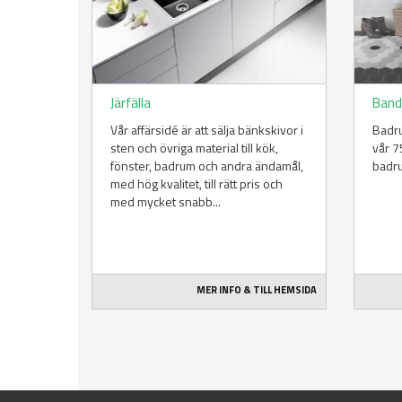
Järfälla
Band
Vår affärsidé är att sälja bänkskivor i
Badru
sten och övriga material till kök,
vår 7
fönster, badrum och andra ändamål,
badru
med hög kvalitet, till rätt pris och
med mycket snabb...
MER INFO & TILL HEMSIDA