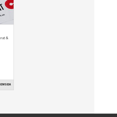
erat &
 HEMSIDA