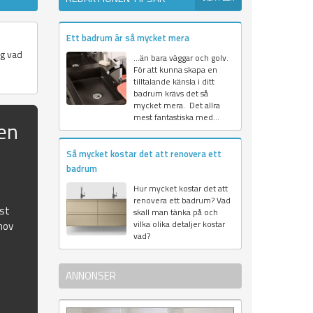
Ett badrum är så mycket mera
ig vad
…än bara väggar och golv.
För att kunna skapa en
tilltalande känsla i ditt
badrum krävs det så
mycket mera. Det allra
mest fantastiska med...
en
Så mycket kostar det att renovera ett
badrum
Hur mycket kostar det att
renovera ett badrum? Vad
ust
skall man tänka på och
vilka olika detaljer kostar
hov
vad?
ANNONSER