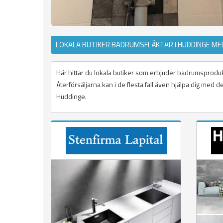
LOKALA BUTIKER BADRUMSFLÄKTAR I HUDDINGE ME
Här hittar du lokala butiker som erbjuder badrumsprodukt
Återförsäljarna kan i de flesta fall även hjälpa dig med
Huddinge.