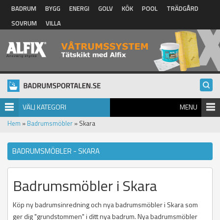
Hoppa till huvudinnehåll
BADRUM
BYGG
ENERGI
GOLV
KÖK
POOL
TRÄDGÅRD
SOVRUM
VILLA
VÄLJ KATEGORI
MENU
Hem
»
Badrumsmöbler
» Skara
BADRUMSMÖBLER - SKARA
Badrumsmöbler i Skara
Köp ny badrumsinredning och nya badrumsmöbler i Skara som
ger dig "grundstommen" i ditt nya badrum. Nya badrumsmöbler