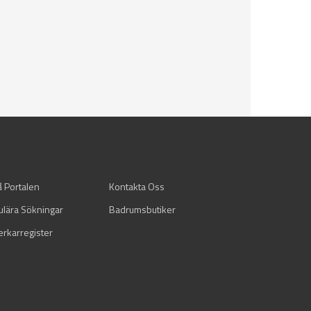
å Portalen
Kontakta Oss
ulära Sökningar
Badrumsbutiker
verkarregister