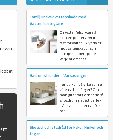
Familj undvek vattenskada med
Vattenfelsbrytare
En vattenfelsbrytare är
som en jordfelsbrytare,
r
fast för vatten. Skydda er
r även
mot vattenskador som
familjen Ceder gjorde.
Varje år drabbas...
 jobbet
Badrumstrender - Vårsäsongen
Har du koll på vilka som är
vårens stora färger? Om
man gillar färg och form så
är badrummet ett perfekt
ch
ställe att inspireras i. Där
har...
Skötsel och städråd för kakel, klinker och
 ett
fogar
e