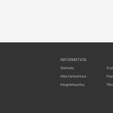
INFORMATION
Startsida
Vi p
Hitta hantverkare
Pop
Integritetspolicy
Till