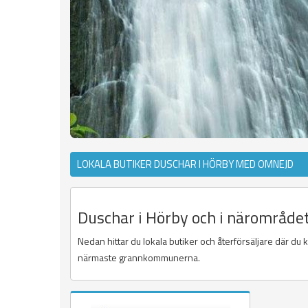
LOKALA BUTIKER DUSCHAR I HÖRBY MED OMNEJD
Duschar i Hörby och i närområdet
Nedan hittar du lokala butiker och återförsäljare där du
närmaste grannkommunerna.