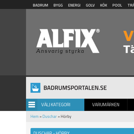
Hoppa till huvudinnehåll
BADRUM
BYGG
ENERGI
GOLV
KÖK
POOL
TR
VÄLJ KATEGORI
VARUMÄRKEN
BILDGALLERI
Hem
»
Duschar
» Hörby
DUSCHAR - HÖRBY