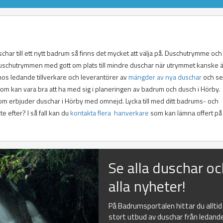
schar till ett nytt badrum så finns det mycket att välja på. Duschutrymme och
 duschutrymmen med gott om plats till mindre duschar när utrymmet kanske ä
 hos ledande tillverkare och leverantörer av
mängder av nya duschar
och se
som kan vara bra att ha med sig i planeringen av badrum och dusch i Hörby.
 som erbjuder duschar i Hörby med omnejd. Lycka till med ditt badrums- och
 efter? I så fall kan du
kontakta flera hanverkare
som kan lämna offert på
Se alla duschar o
alla nyheter!
På Badrumsportalen hittar du alltid
stort utbud av duschar från ledand