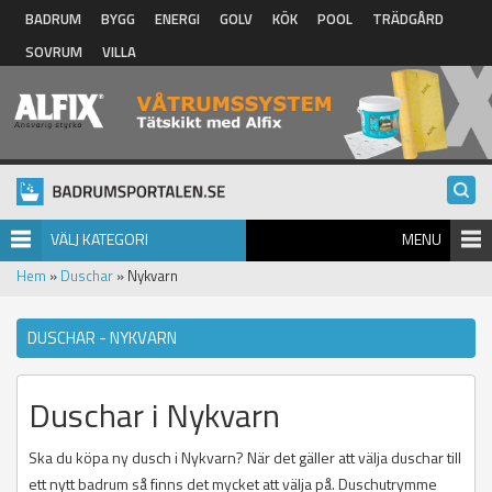
Hoppa till huvudinnehåll
BADRUM
BYGG
ENERGI
GOLV
KÖK
POOL
TRÄDGÅRD
SOVRUM
VILLA
VÄLJ KATEGORI
MENU
Hem
»
Duschar
» Nykvarn
DUSCHAR - NYKVARN
Duschar i Nykvarn
Ska du köpa ny dusch i Nykvarn? När det gäller att välja duschar till
ett nytt badrum så finns det mycket att välja på. Duschutrymme