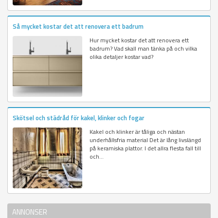
Så mycket kostar det att renovera ett badrum
Hur mycket kostar det att renovera ett
badrum? Vad skall man tänka på och vilka
olika detaljer kostar vad?
Skötsel och städråd för kakel, klinker och fogar
Kakel och klinker är tåliga och nästan
underhållsfria material Det är lång livslängd
på keramiska plattor. I det allra flesta fall till
och...
ANNONSER