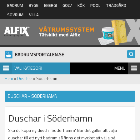
Hoppa till huvudinnehåll
BADRUM
BYGG
ENERGI
GOLV
KÖK
POOL
TRÄDGÅRD
SOVRUM
VILLA
VÄLJ KATEGORI
MENU
Hem
»
Duschar
» Söderhamn
DUSCHAR - SÖDERHAMN
Duschar i Söderhamn
Ska du köpa ny dusch i Söderhamn? När det gäller att välja
duschar till ett nytt badrum så finns det mycket att välja på.