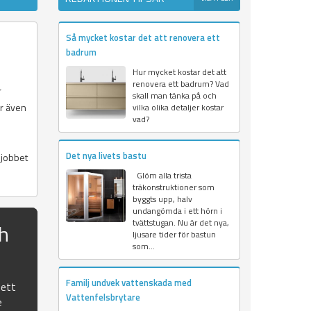
Så mycket kostar det att renovera ett
badrum
Hur mycket kostar det att
renovera ett badrum? Vad
r
skall man tänka på och
r även
vilka olika detaljer kostar
vad?
Det nya livets bastu
 jobbet
Glöm alla trista
träkonstruktioner som
byggts upp, halv
undangömda i ett hörn i
tvättstugan. Nu är det nya,
ch
ljusare tider för bastun
som...
Familj undvek vattenskada med
 ett
Vattenfelsbrytare
e