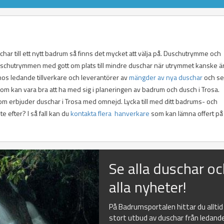
schar till ett nytt badrum så finns det mycket att välja på. Duschutrymme och
duschutrymmen med gott om plats till mindre duschar när utrymmet kanske ä
 hos ledande tillverkare och leverantörer av
mängder av nya duschar
och se
som kan vara bra att ha med sig i planeringen av badrum och dusch i Trosa.
som erbjuder duschar i Trosa med omnejd. Lycka till med ditt badrums- och
 efter? I så fall kan du
kontakta flera hanverkare
som kan lämna offert på
Se alla duschar o
alla nyheter!
På Badrumsportalen hittar du alltid
stort utbud av duschar från ledand