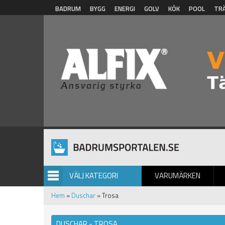
Hoppa till huvudinnehåll
BADRUM
BYGG
ENERGI
GOLV
KÖK
POOL
TR
VÄLJ KATEGORI
VARUMÄRKEN
BILDGALLERI
Hem
»
Duschar
» Trosa
DUSCHAR - TROSA