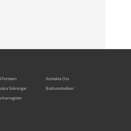
å Portalen
Kontakta Oss
ulära Sökningar
Badrumsbutiker
verkarregister