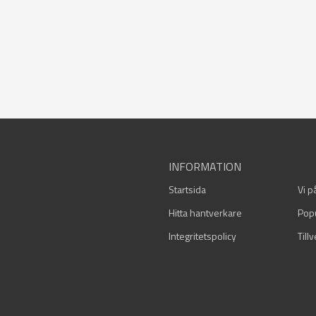
INFORMATION
Startsida
Vi p
Hitta hantverkare
Pop
Integritetspolicy
Till