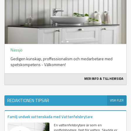
Nässjö
Gedigen kunskap, proffessionalism och medarbetare med
spetskompetens - Välkommen!
MER INFO & TILL HEMSIDA
REDAKTIONEN TIPSAR
VISA FLER
Familj undvek vattenskada med Vattenfelsbrytare
En vattenfelsbrytare är som en
jordfelsbrytare, fast för vatten. Skydda er