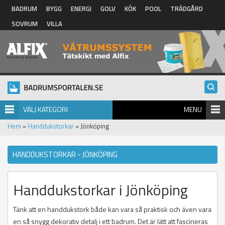
Hoppa till huvudinnehåll
BADRUM
BYGG
ENERGI
GOLV
KÖK
POOL
TRÄDGÅRD
SOVRUM
VILLA
VÄLJ KATEGORI
MENU
Hem
»
Handdukstorkar
» Jönköping
HANDDUKSTORKAR - JÖNKÖPING
Handdukstorkar i Jönköping
Tänk att en handdukstork både kan vara så praktisk och även vara
en så snygg dekorativ detalj i ett badrum. Det är lätt att fascineras