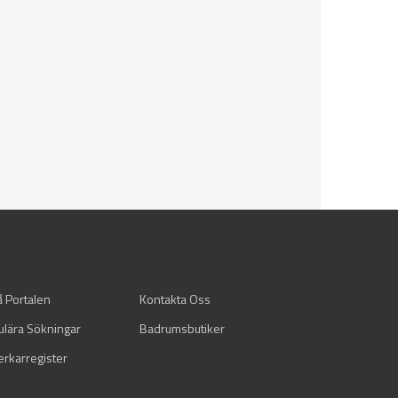
å Portalen
Kontakta Oss
ulära Sökningar
Badrumsbutiker
verkarregister