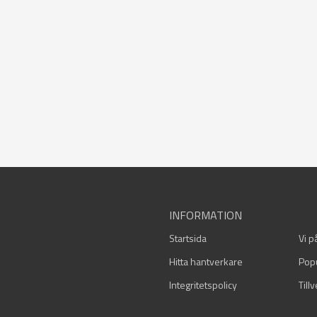
INFORMATION
Startsida
Vi p
Hitta hantverkare
Pop
Integritetspolicy
Till