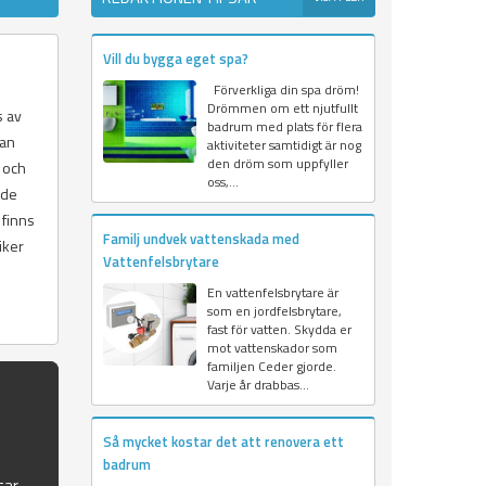
Vill du bygga eget spa?
Förverkliga din spa dröm!
Drömmen om ett njutfullt
s av
badrum med plats för flera
kan
aktiviteter samtidigt är nog
den dröm som uppfyller
 och
oss,...
nde
 finns
Familj undvek vattenskada med
iker
Vattenfelsbrytare
En vattenfelsbrytare är
som en jordfelsbrytare,
fast för vatten. Skydda er
mot vattenskador som
familjen Ceder gjorde.
Varje år drabbas...
Så mycket kostar det att renovera ett
badrum
tar