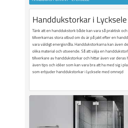
Handdukstorkar i Lycksele
Tänk att en handdukstork både kan vara så praktisk och äv
tillverkarnas stora utbud om du är på jakt efter en hand
vara väldigt energisnåla. Handdukstorkarna kan även d
olika material och utseende. Så att välja en handdukstork
tillverkare av handdukstorkar och hittar även var deras 
även tips och idéer som kan vara bra att ha med sig i pl
som erbjuder handdukstorkar i Lycksele med omnejd