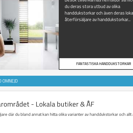
du deras stora utbud av olika
handdukstorkar och även deras loka
återförsäljare av handdukstorkar...
FANTASTISKA HANDDUKSTORKAR
D OMNEJD
ärområdet - Lokala butiker & ÅF
jare där du bland annat kan hitta olika varianter av handdukstorkar och allt