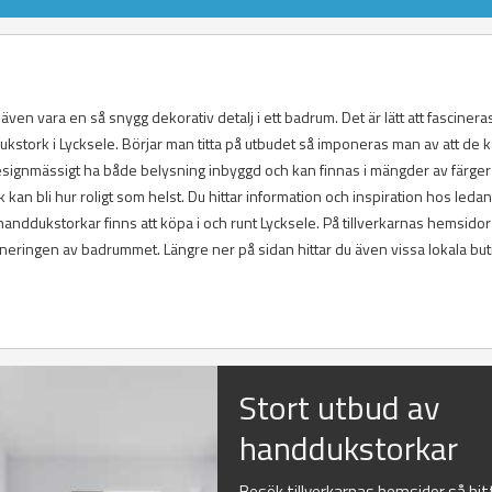
en vara en så snygg dekorativ detalj i ett badrum. Det är lätt att fascinera
dukstork i Lycksele. Börjar man titta på utbudet så imponeras man av att de 
esignmässigt ha både belysning inbyggd och kan finnas i mängder av färger
 kan bli hur roligt som helst. Du hittar information och inspiration hos leda
handdukstorkar finns att köpa i och runt Lycksele. På tillverkarnas hemsidor
aneringen av badrummet. Längre ner på sidan hittar du även vissa lokala but
Stort utbud av
handdukstorkar
Besök tillverkarnas hemsidor så hit