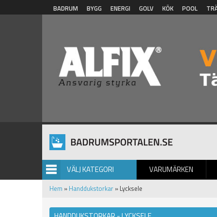
Hoppa till huvudinnehåll
BADRUM
BYGG
ENERGI
GOLV
KÖK
POOL
TR
VÄLJ KATEGORI
VARUMÄRKEN
BILDGALLERI
Hem
»
Handdukstorkar
» Lycksele
HANDDUKSTORKAR - LYCKSELE