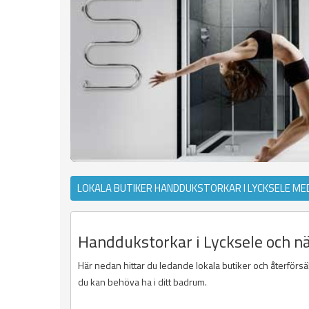
LOKALA BUTIKER HANDDUKSTORKAR I LYCKSELE ME
Handdukstorkar i Lycksele och n
Här nedan hittar du ledande lokala butiker och återförsäl
du kan behöva ha i ditt badrum.