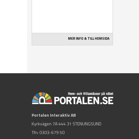
MER INFO & TILL HEMSIDA
Portalen Interaktiv AB
Kyrkvägen 7A 444 31 STENUNGSUND
Tfn:
0303-679 50